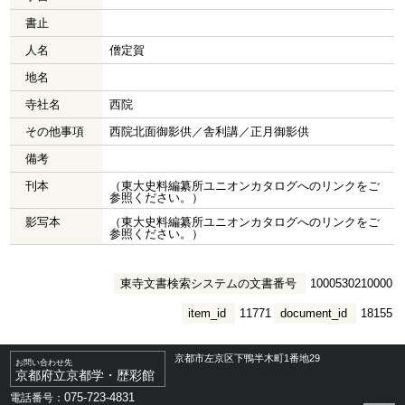
書止
人名
僧定賀
地名
寺社名
西院
その他事項
西院北面御影供／舎利講／正月御影供
備考
刊本
（東大史料編纂所ユニオンカタログへのリンクをご
参照ください。）
影写本
（東大史料編纂所ユニオンカタログへのリンクをご
参照ください。）
東寺文書検索システムの文書番号
1000530210000
item_id
11771
document_id
18155
京都市左京区下鴨半木町1番地29
お問い合わせ先
京都府立京都学・歴彩館
075-723-4831
電話番号：