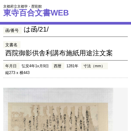
京都府立京都学・歴彩館
東寺百合文書WEB
は函/21/
函/番号
文書名
西院御影供舎利講布施紙用途注文案
年月日
弘安4年1x月9日
西暦
1281年
寸法（mm）
縦273 x 横443