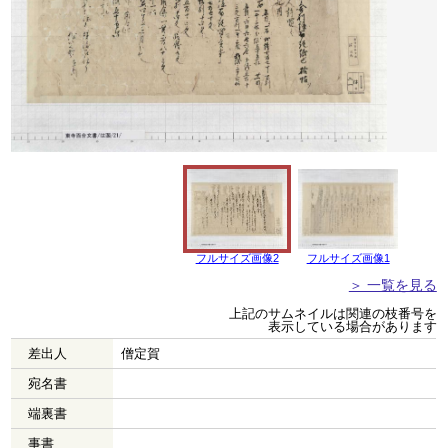
フルサイズ画像2
フルサイズ画像1
＞ 一覧を見る
上記のサムネイルは関連の枝番号を
表示している場合があります
差出人
僧定賀
宛名書
端裏書
事書