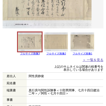
フルサイズ画像3
フルサイズ画像2
フルサイズ画像1
＞ 一覧を見る
上記のサムネイルは関連の枝番号を
表示している場合があります
差出人
阿性房静俊
宛名書
端裏書
真行房与阿性訴陳事＜十郎男間事、七月十四日建治
二年＞／阿性＜七月十四日＞
事書