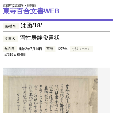
京都府立京都学・歴彩館
東寺百合文書WEB
は函/18/
函/番号
阿性房静俊書状
文書名
年月日
建治2年7月14日
西暦
1276年
寸法（mm）
縦319 x 横468