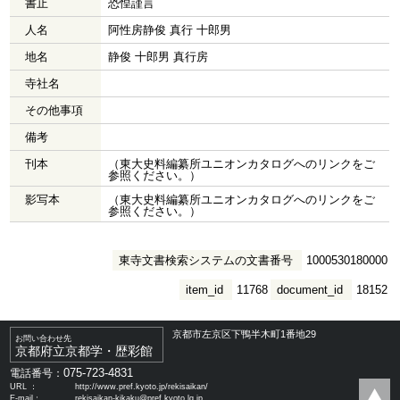
書止
恐惶謹言
人名
阿性房静俊 真行 十郎男
地名
静俊 十郎男 真行房
寺社名
その他事項
備考
刊本
（東大史料編纂所ユニオンカタログへのリンクをご
参照ください。）
影写本
（東大史料編纂所ユニオンカタログへのリンクをご
参照ください。）
東寺文書検索システムの文書番号
1000530180000
item_id
11768
document_id
18152
京都市左京区下鴨半木町1番地29
お問い合わせ先
京都府立京都学・歴彩館
075-723-4831
電話番号：
URL ：
http://www.pref.kyoto.jp/rekisaikan/
E-mail：
rekisaikan-kikaku@pref.kyoto.lg.jp