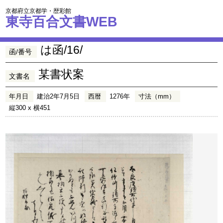
京都府立京都学・歴彩館
東寺百合文書WEB
は函/16/
函/番号
某書状案
文書名
年月日
建治2年7月5日
西暦
1276年
寸法（mm）
縦300 x 横451