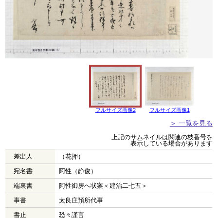
フルサイズ画像2
フルサイズ画像1
＞ 一覧を見る
上記のサムネイルは関連の枝番号を
表示している場合があります
差出人
（花押）
宛名書
阿性（静俊）
端裏書
阿性御房へ状案＜建治二七五＞
事書
太良庄預所代事
書止
恐々謹言