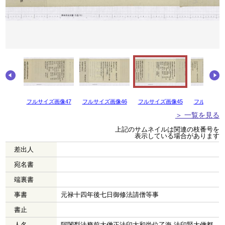
画像48
フルサイズ画像47
フルサイズ画像46
フルサイズ画像45
フルサイズ画
＞ 一覧を見る
上記のサムネイルは関連の枝番号を
表示している場合があります
差出人
宛名書
端裏書
事書
元禄十四年後七日御修法請僧等事
書止
人名
阿闍梨法務前大僧正法印大和尚位了海 法印賢大僧都