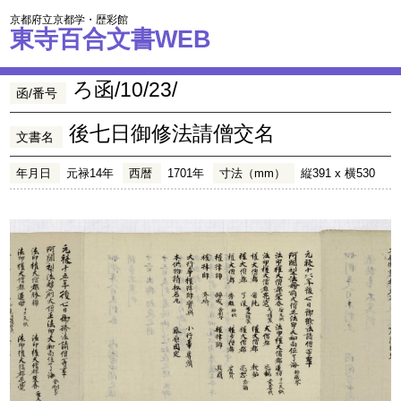
京都府立京都学・歴彩館
東寺百合文書WEB
ろ函/10/23/
函/番号
後七日御修法請僧交名
文書名
年月日
元禄14年
西暦
1701年
寸法（mm）
縦391 x 横530