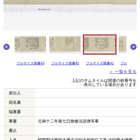
画像44
フルサイズ画像43
フルサイズ画像42
フルサイズ画像41
フルサイズ画
＞ 一覧を見る
上記のサムネイルは関連の枝番号を
表示している場合があります
差出人
宛名書
端裏書
事書
元禄十二年後七日御修法請僧等事
書止
人名
阿闍梨法務前大僧正法印大和尚位了海 法印権大僧都