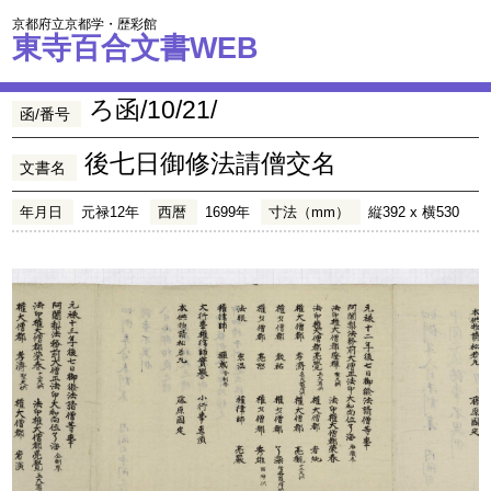
京都府立京都学・歴彩館
東寺百合文書WEB
ろ函/10/21/
函/番号
後七日御修法請僧交名
文書名
年月日
元禄12年
西暦
1699年
寸法（mm）
縦392 x 横530