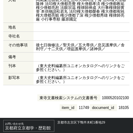
隆禅 法印権大僧都亮覺 権大僧都孝済 権少僧都教祐
権少僧都亮恕 法眼宗温 権律師禅成 大行事権律師實
誉 本供物請松若丸 法印権大僧都榮春 権大僧都宥純
権大僧都亮観 権少僧都了深 権少僧都秀雄 権律師亮
厳 小行事専順 藤原國定
地名
寺社名
その他事項
後七日御修法／聖天供／五大尊供／息災護摩供／舎
利守／十二天供／増盆護摩供／諸神供／
備考
刊本
（東大史料編纂所ユニオンカタログへのリンクをご
参照ください。）
影写本
（東大史料編纂所ユニオンカタログへのリンクをご
参照ください。）
東寺文書検索システムの文書番号
1000520102100
item_id
11749
document_id
18105
京都市左京区下鴨半木町1番地29
お問い合わせ先
京都府立京都学・歴彩館