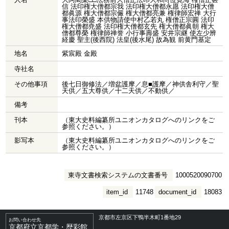
信 法印権大僧都宗我 法印権大僧都永愿 法印権大僧
都眞源 権大僧都宗儼 権大僧都亮兼 権律師宏禅 大行
事法印榮盛 本供物請使中村乙若丸 権僧正宗圓 法印
権大僧都尭盛 法印権大僧都玄先 権大僧都眞朝 権大
僧都尊榮 権律師禅誉 小行事壽盛 安井宗継 使左少辨
経慶 聖主(後西院) 法皇(後水尾) 故為観 前黄門基定
地名
紫宸殿 金殿
寺社名
その他事項
後七日御修法／増盆護摩／息■護摩／神供舎利守／聖
天供／五大尊供／十二天供／不動供／
備考
刊本
（東大史料編纂所ユニオンカタログへのリンクをご
参照ください。）
影写本
（東大史料編纂所ユニオンカタログへのリンクをご
参照ください。）
東寺文書検索システムの文書番号
1000520090700
item_id
11748
document_id
18083
京都市左京区下鴨半木町1番地29
お問い合わせ先
京都府立京都学・歴彩館