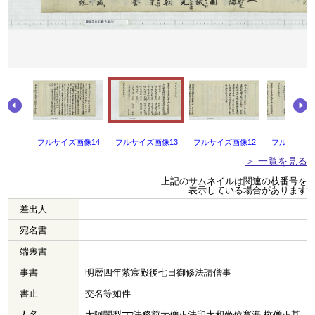
フルサイズ画像14
フルサイズ画像13
フルサイズ画像12
フルサイズ画
＞ 一覧を見る
上記のサムネイルは関連の枝番号を
表示している場合があります
差出人
宛名書
端裏書
事書
明暦四年紫宸殿後七日御修法請僧事
書止
交名等如件
人名
大阿闍梨□□法務前大僧正法印大和尚位寛海 権僧正甚