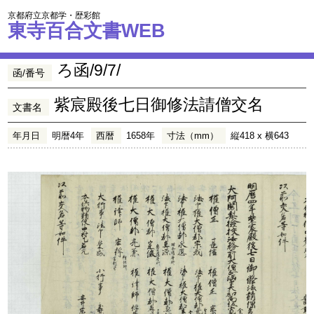
京都府立京都学・歴彩館
東寺百合文書WEB
ろ函/9/7/
函/番号
紫宸殿後七日御修法請僧交名
文書名
年月日
明暦4年
西暦
1658年
寸法（mm）
縦418 x 横643