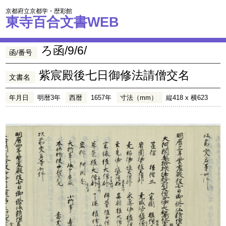
京都府立京都学・歴彩館
東寺百合文書WEB
ろ函/9/6/
函/番号
紫宸殿後七日御修法請僧交名
文書名
年月日
明暦3年
西暦
1657年
寸法（mm）
縦418 x 横623