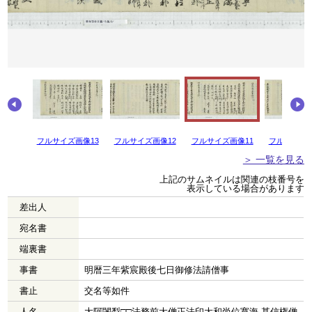
画像14
フルサイズ画像13
フルサイズ画像12
フルサイズ画像11
フルサイズ画
＞ 一覧を見る
上記のサムネイルは関連の枝番号を
表示している場合があります
差出人
宛名書
端裏書
事書
明暦三年紫宸殿後七日御修法請僧事
書止
交名等如件
人名
大阿闍梨□□法務前大僧正法印大和尚位寛海 甚信権僧