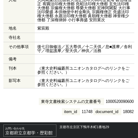
正 宥圓法印権大僧都 尭昭法印権大僧都 玄先法印権
大僧都 宗儼権大僧都 尊榮大僧都 宏禅阿闍梨 大行事
法印榮盛 本供物使中村金剛丸 宗圓権僧正 尭盛法印
権大僧都 永愿法印権大僧都 眞朝権大僧都 禅誉権少
僧都 了深権律師 小行事壽盛 安田業次
地名
紫宸殿
寺社名
その他事項
後七日御修法／五大尊供／十二天供／息■護摩／舎利
守／増盆護摩／聖天供／神供／法務
備考
刊本
（東大史料編纂所ユニオンカタログへのリンクをご
参照ください。）
影写本
（東大史料編纂所ユニオンカタログへのリンクをご
参照ください。）
東寺文書検索システムの文書番号
1000520090600
item_id
11748
document_id
18082
京都市左京区下鴨半木町1番地29
お問い合わせ先
京都府立京都学・歴彩館