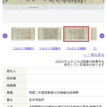
画像12
フルサイズ画像11
フルサイズ画像10
フルサイズ画像9
フルサイズ
＞ 一覧を見る
上記のサムネイルは関連の枝番号を
表示している場合があります
差出人
宛名書
端裏書
事書
明暦二年紫宸殿後七日御修法請僧事
書止
交名等如件
人名
大阿闍梨□□法務前大僧正法印大和尚位寛海 権僧正甚