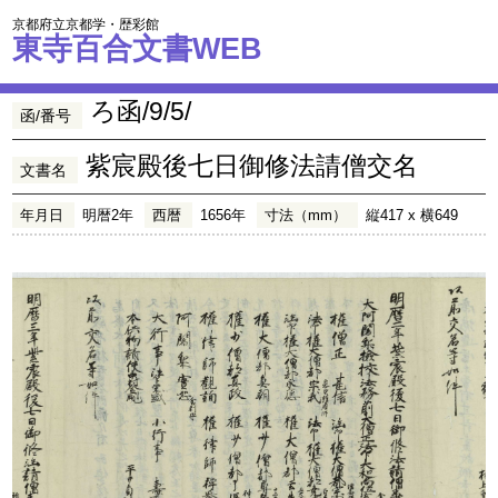
京都府立京都学・歴彩館
東寺百合文書WEB
ろ函/9/5/
函/番号
紫宸殿後七日御修法請僧交名
文書名
年月日
明暦2年
西暦
1656年
寸法（mm）
縦417 x 横649