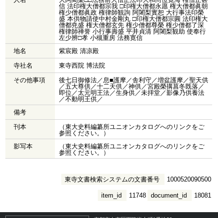
信 法印権大僧都宗我 □印権大僧都永愿 権大僧都眞朝
権少僧都眞政 権律師観詢 阿闍梨實恕 大行事法印榮
盛 本供物請使中村金剛丸 □印権大僧都宗圓 法印権大
僧都尭盛 権大僧都玄先 権少僧都尊榮 権少僧都了深
権律師禅誉 小行事壽盛 平井貞清 阿闍梨観助 使奉行
左少辨□孝 小槻重房 法務寛信
地名
紫宸殿 清凉殿
寺社名
東寺西院 博法院
その他事項
後七日御修法／息■護摩／舎利守／増盆護摩／聖天供
／五大尊供／十二天供／神供／宮殿榮搆菖冬既落／
即位／太元明王法／生身供／未拝堂／影像乃供養法
／不動明王供／
備考
刊本
（東大史料編纂所ユニオンカタログへのリンクをご
参照ください。）
影写本
（東大史料編纂所ユニオンカタログへのリンクをご
参照ください。）
東寺文書検索システムの文書番号
1000520090500
item_id
11748
document_id
18081