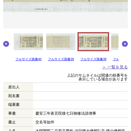
画像41
フルサイズ画像40
フルサイズ画像39
フルサイズ画像38
フルサイズ画
＞ 一覧を見る
上記のサムネイルは関連の枝番号を
表示している場合があります
差出人
宛名書
端裏書
事書
慶安三年眞言院後七日御修法請僧事
書止
交名等如件
人名
大阿闍梨二品親王尊性 法印権大僧都弘玄 権少僧都尭