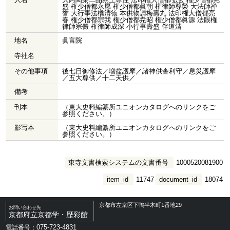
盛 権少僧都永愿 権少僧都眞朝 権律師尊榮 大法師禅
誉 大行事法橋清徳 本供物請梅壽丸 法印権大僧都亮
春 権少僧都宗我 権少僧都尭昭 権少僧都眞源 法眼権
律師宗儼 権律師成深 小行事壽盛 伴道清
地名
眞言院
寺社名
その他事項
後七日御修法／増盆護摩／諸神供舎利守／息災護摩
／五大尊供／十二天供／
備考
刊本
（東大史料編纂所ユニオンカタログへのリンクをご
参照ください。）
影写本
（東大史料編纂所ユニオンカタログへのリンクをご
参照ください。）
東寺文書検索システムの文書番号
1000520081900
item_id
11747
document_id
18074
京都市左京区下鴨半木町1番地29
お問い合わせ先
京都府立京都学・歴彩館
075-723-4831
電話番号：