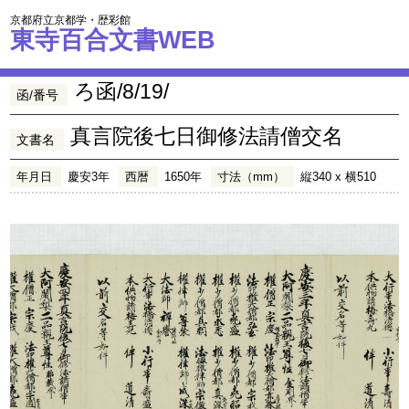
京都府立京都学・歴彩館
東寺百合文書WEB
ろ函/8/19/
函/番号
真言院後七日御修法請僧交名
文書名
年月日
慶安3年
西暦
1650年
寸法（mm）
縦340 x 横510