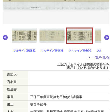
画像33
フルサイズ画像32
フルサイズ画像31
フルサイズ画像30
フルサイズ画
＞ 一覧を見る
上記のサムネイルは関連の枝番号を
表示している場合があります
差出人
宛名書
端裏書
事書
正保三年眞言院後七日御修法請僧事
書止
交名等如件
人名
大阿闍梨二品親王尊性 僧正榮禅 法印権大僧都宗慶