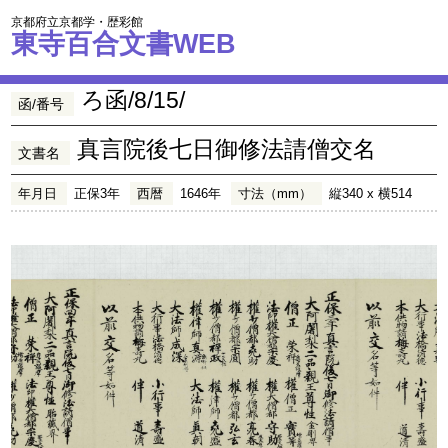
京都府立京都学・歴彩館
東寺百合文書WEB
ろ函/8/15/
函/番号
真言院後七日御修法請僧交名
文書名
年月日
正保3年
西暦
1646年
寸法（mm）
縦340 x 横514