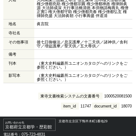
権少僧都尭助 権少僧都宗圓 権少僧都禅政 権律師眞
源 大法師成深 大行事法橋清徳 本供物請梅壽丸 権僧
正實□ 権大僧都守助 権少僧都亮春 権少僧都弘玄 権
律師尭盛 大法師眞朝 小行事壽盛 伴道清
地名
眞言院
寺社名
その他事項
後七日御修法／息災護摩／十二天供／諸神供／舎利
守／増盆護摩／聖天供／五大尊供／
備考
刊本
（東大史料編纂所ユニオンカタログへのリンクをご
参照ください。）
影写本
（東大史料編纂所ユニオンカタログへのリンクをご
参照ください。）
東寺文書検索システムの文書番号
1000520081500
item_id
11747
document_id
18070
京都市左京区下鴨半木町1番地29
お問い合わせ先
京都府立京都学・歴彩館
075-723-4831
電話番号：