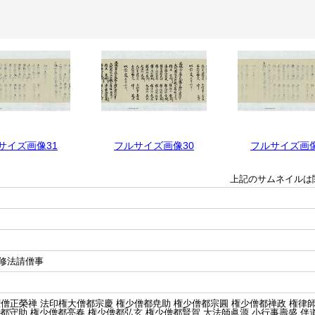
サイズ画像31
フルサイズ画像30
フルサイズ画像
上記のサムネイルは
修法請僧事
僧正榮禅 法印権大僧都宗慶 権少僧都尭助 権少僧都宗圓 権少僧都禅政 権律師
僧都守助 権少僧都亮春 権少僧都弘玄 権少僧都賢賀 大法師眞源 小行事壽盛 伴