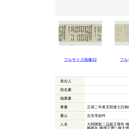
フルサイズ画像33
フルサイズ画像32
フル
差出人
宛名書
端裏書
事書
正保二年眞言院後七日御
書止
交名等如件
人名
大阿闍梨二品親王尊性 権
梅壽丸 権僧正實□ 権大