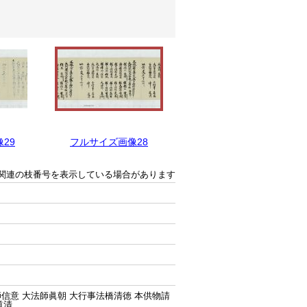
29
フルサイズ画像28
フルサイズ画像27
関連の枝番号を表示している場合があります
信意 大法師眞朝 大行事法橋清徳 本供物請
道清