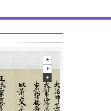
大
中
小