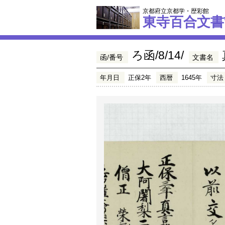
京都府立京都学・歴彩館
東寺百合文書
ろ函/8/14/
函/番号
文書名
年月日
正保2年
西暦
1645年
寸法