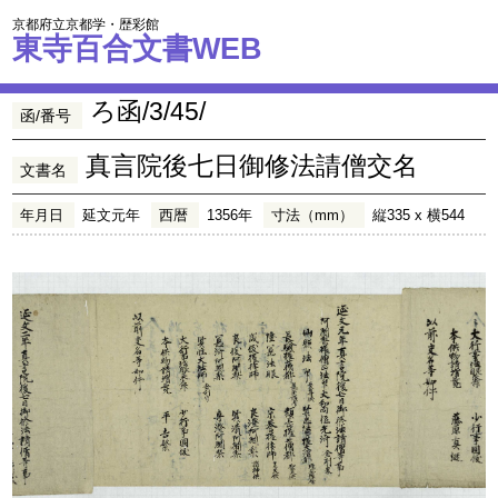
京都府立京都学・歴彩館
東寺百合文書WEB
ろ函/3/45/
函/番号
真言院後七日御修法請僧交名
文書名
年月日
延文元年
西暦
1356年
寸法（mm）
縦335 x 横544