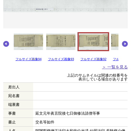
画像95
フルサイズ画像94
フルサイズ画像93
フルサイズ画像92
フルサイズ画
＞ 一覧を見る
上記のサムネイルは関連の枝番号を
表示している場合があります
差出人
宛名書
端裏書
事書
延文元年眞言院後七日御修法請僧等事
書止
交名等如件
人名
阿闍梨権僧正法印大和尚位光済 仙照法印 長験権少僧