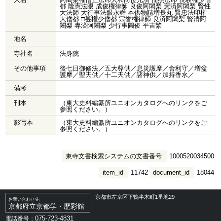
都 隆憲法眼 成俊権律師 良俊阿闍梨 憲済阿闍梨 賢性
大法師 大行事法眼永舜 本供物請増長丸 賢忠法印権
大僧都 □甚権少僧都 宗誉権律師 良済阿闍梨 賢清阿
闍梨 専済阿闍梨 少行事圓俊 平吉繁
地名
寺社名
法身院
その他事項
後七日御修法／五大尊供／息災護摩／舎利守／増盆
護摩／聖天供／十二天供／諸神供／加持香水／
備考
刊本
（東大史料編纂所ユニオンカタログへのリンクをご
参照ください。）
影写本
（東大史料編纂所ユニオンカタログへのリンクをご
参照ください。）
東寺文書検索システムの文書番号
1000520034500
item_id
11742
document_id
18044
京都市左京区下鴨半木町1番地29
お問い合わせ先
京都府立京都学・歴彩館
075-723-4831
電話番号：