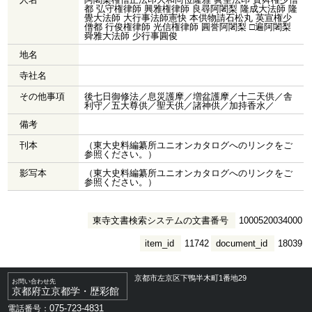
都 弘守権律師 興雅権律師 良尋阿闍梨 隆成大法師 隆
覺大法師 大行事法師憲快 本供物請石松丸 英宣権少
僧都 行俊権律師 光信権律師 圓誉阿闍梨 □遍阿闍梨
舜雅大法師 少行事圓俊
地名
寺社名
その他事項
後七日御修法／息災護摩／増盆護摩／十二天供／舎
利守／五大尊供／聖天供／諸神供／加持香水／
備考
刊本
（東大史料編纂所ユニオンカタログへのリンクをご
参照ください。）
影写本
（東大史料編纂所ユニオンカタログへのリンクをご
参照ください。）
東寺文書検索システムの文書番号
1000520034000
item_id
11742
document_id
18039
京都市左京区下鴨半木町1番地29
お問い合わせ先
京都府立京都学・歴彩館
075-723-4831
電話番号：