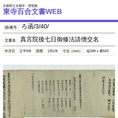
京都府立京都学・歴彩館
東寺百合文書WEB
ろ函/3/40/
函/番号
真言院後七日御修法請僧交名
文書名
年月日
正平6年
西暦
1351年
寸法（mm）
縦348 x 横543