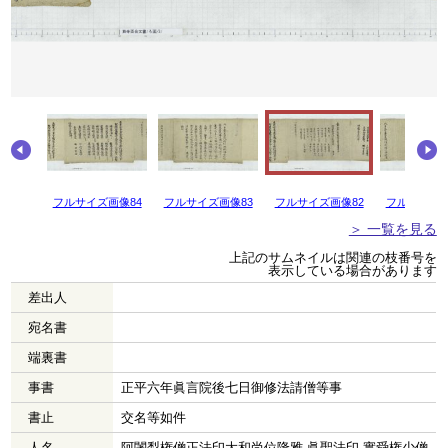
画像85
フルサイズ画像84
フルサイズ画像83
フルサイズ画像82
フルサイズ画
＞ 一覧を見る
上記のサムネイルは関連の枝番号を
表示している場合があります
差出人
宛名書
端裏書
事書
正平六年眞言院後七日御修法請僧等事
書止
交名等如件
人名
阿闍梨権僧正法印大和尚位隆雅 眞聖法印 實舜権少僧