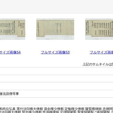
サイズ画像54
フルサイズ画像53
フルサイズ画像
上記のサムネイルは
修法請僧等事
尚位弘眞 憲什法印権大僧都 源全権少僧都 定愉権少僧都 隆賢権律師 忠禅阿
誉法印権大僧都 賢忠権少僧都 性源権律師 定讃阿闍梨 聖誉阿闍梨 □甚阿闍梨 