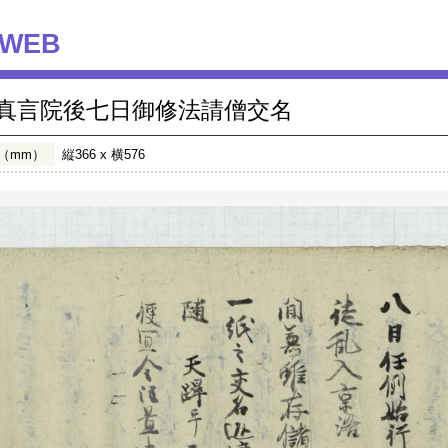
WEB
真言院後七日御修法請僧交名
（mm）
縦366 x 横576