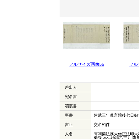
フルサイズ画像56
フルサイズ画像55
フル
差出人
宛名書
端裏書
事書
建武三年眞言院後七日御
書止
交名如件
人名
阿闍梨法務大僧正法印大和
榮秀 本供物請乙王丸 隆