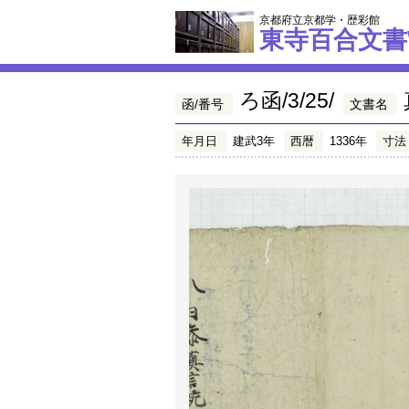
京都府立京都学・歴彩館
東寺百合文書
ろ函/3/25/
函/番号
文書名
年月日
建武3年
西暦
1336年
寸法