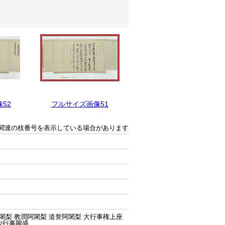
52
フルサイズ画像51
フルサイズ画像50
関連の枝番号を表示している場合があります
闍梨 教潤阿闍梨 道誉阿闍梨 大行事権上座
少行事圓盛