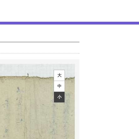
大
中
小