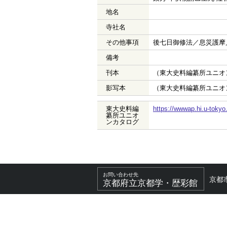
地名
寺社名
その他事項
後七日御修法／息災護摩
備考
刊本
（東大史料編纂所ユニオ
影写本
（東大史料編纂所ユニオ
東大史料編
https://wwwap.hi.u-toky
纂所ユニオ
ンカタログ
お問い合わせ先
京都
京都府立京都学・歴彩館