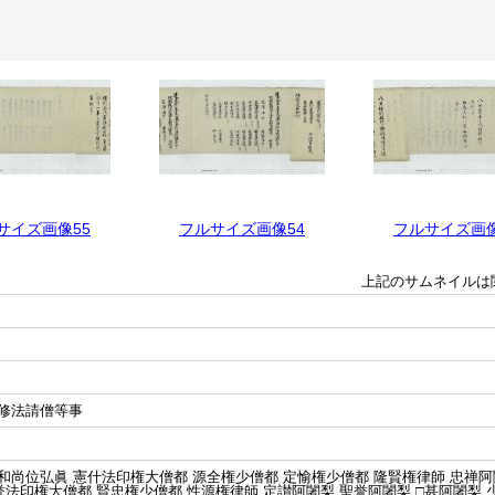
サイズ画像55
フルサイズ画像54
フルサイズ画像
上記のサムネイルは
修法請僧等事
尚位弘眞 憲什法印権大僧都 源全権少僧都 定愉権少僧都 隆賢権律師 忠禅阿
誉法印権大僧都 賢忠権少僧都 性源権律師 定讃阿闍梨 聖誉阿闍梨 □甚阿闍梨 