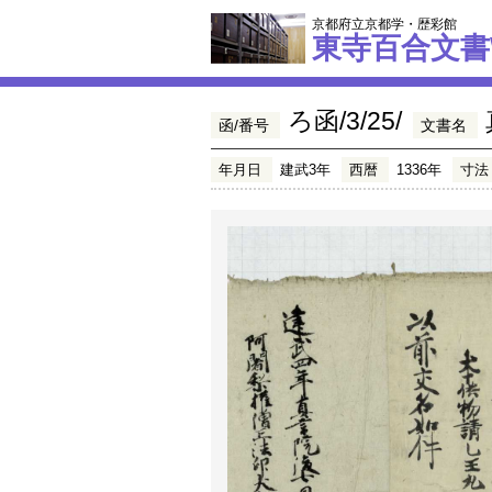
京都府立京都学・歴彩館
東寺百合文書
ろ函/3/25/
函/番号
文書名
年月日
建武3年
西暦
1336年
寸法