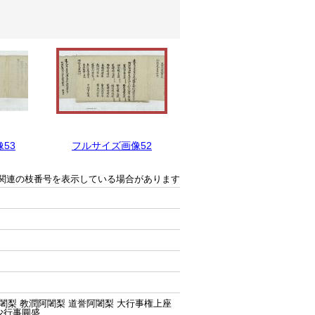
53
フルサイズ画像52
フルサイズ画像51
関連の枝番号を表示している場合があります
闍梨 教潤阿闍梨 道誉阿闍梨 大行事権上座
少行事圓盛