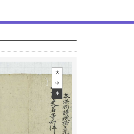
大
中
小