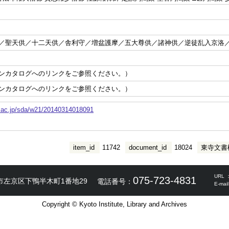
／聖天供／十二天供／舎利守／増盆護摩／五大尊供／諸神供／逆徒乱入京洛
ンカタログへのリンクをご参照ください。）
ンカタログへのリンクをご参照ください。）
o.ac.jp/sda/w21/20140314018091
item_id
11742
document_id
18024
東寺文書
URL 
075-723-4831
市左京区下鴨半木町1番地29
電話番号：
E-mai
Copyright © Kyoto Institute, Library and Archives