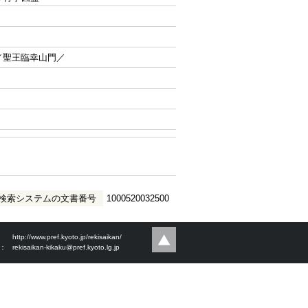
／聖王臨幸山門／
検索システムの文書番号
1000520032500
：
http://www.pref.kyoto.jp/rekisaikan/
l：
rekisaikan-kikaku@pref.kyoto.lg.jp