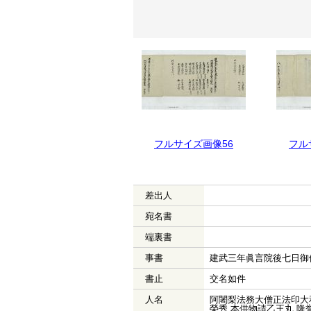
フルサイズ画像57
フルサイズ画像56
フル
差出人
宛名書
端裏書
事書
建武三年眞言院後七日御
書止
交名如件
人名
阿闍梨法務大僧正法印大和
榮秀 本供物請乙王丸 隆