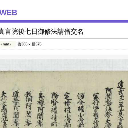
WEB
真言院後七日御修法請僧交名
（mm）
縦366 x 横576