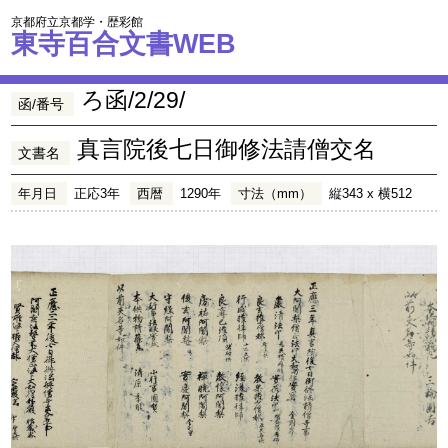
京都府立京都学・歴彩館
東寺百合文書WEB
ろ函/2/29/
函/番号
真言院後七日御修法請僧交名
文書名
年月日
正応3年
西暦
1290年
寸法（mm）
縦343 x 横512