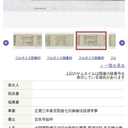
画像63
フルサイズ画像62
フルサイズ画像61
フルサイズ画像60
フルサイズ画
＞ 一覧を見る
上記のサムネイルは関連の枝番号を
表示している場合があります
差出人
宛名書
端裏書
事書
正應三年眞言院後七日御修法請僧等事
書止
交名等如件
人名
大阿闍梨僧正法印大和尚位實寳 嚴清法印 良玄權少僧