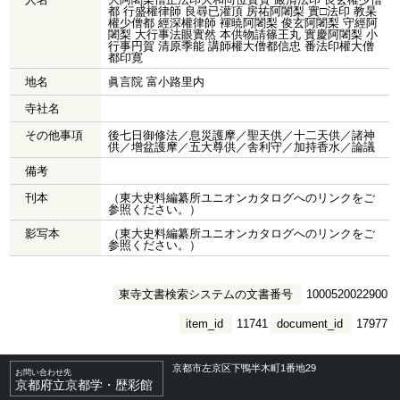
都 行盛權律師 良尋已灌頂 房祐阿闍梨 實□法印 教杲
權少僧都 經深權律師 褌暁阿闍梨 俊玄阿闍梨 守經阿
闍梨 大行事法眼實然 本供物請篠王丸 實慶阿闍梨 小
行事円賀 清原季能 講師權大僧都信忠 番法印權大僧
都印寛
地名
眞言院 富小路里内
寺社名
その他事項
後七日御修法／息災護摩／聖天供／十二天供／諸神
供／增盆護摩／五大尊供／舎利守／加持香水／論議
備考
刊本
（東大史料編纂所ユニオンカタログへのリンクをご
参照ください。）
影写本
（東大史料編纂所ユニオンカタログへのリンクをご
参照ください。）
東寺文書検索システムの文書番号
1000520022900
item_id
11741
document_id
17977
京都市左京区下鴨半木町1番地29
お問い合わせ先
京都府立京都学・歴彩館