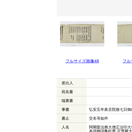
フルサイズ画像49
フルサイズ画像48
フル
差出人
宛名書
端裏書
事書
弘安五年眞言院後七日御
書止
交名等如件
人名
阿闍梨法務大僧正法印大和
本供物請亀松麿 定寳權大