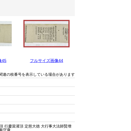
45
フルサイズ画像44
フルサイズ画像43
関連の枝番号を表示している場合があります
頂 行慶當灌頂 定慈大徳 大行事大法師賢增
 秦守康