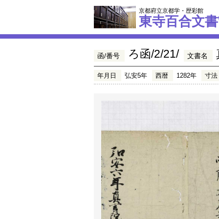
京都府立京都学・歴彩館
東寺百合文書
ろ函/2/21/
函/番号
文書名
年月日
弘安5年
西暦
1282年
寸法