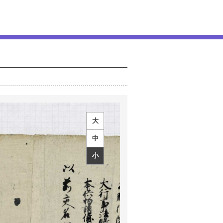
大
中
小