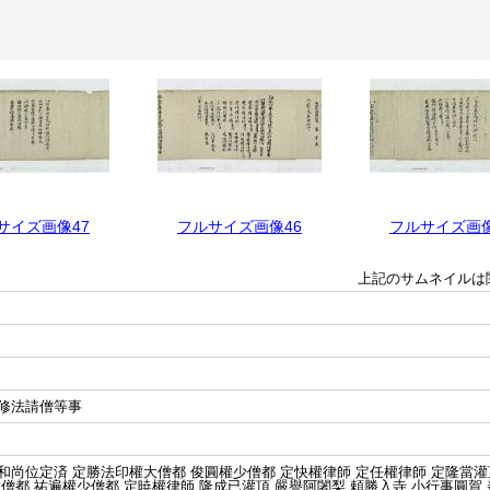
サイズ画像47
フルサイズ画像46
フルサイズ画像
上記のサムネイルは
修法請僧等事
尚位定済 定勝法印權大僧都 俊圓權少僧都 定快權律師 定任權律師 定隆當灌
僧都 祐遍權少僧都 定暁權律師 隆成已灌頂 嚴譽阿闍梨 頼勝入寺 小行事圓賀