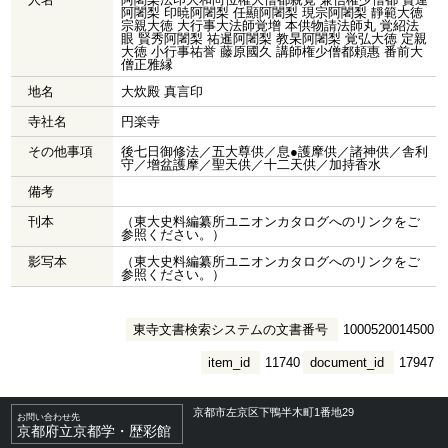
阿闍梨 印暁阿闍梨 任顯阿闍梨 現宗阿闍梨 靜範大徳
宗親大徳 大行事大法師覚增 本供物請法師丸 覚紹法
眼 賢秀阿闍梨 祐暹阿闍梨 教杲阿闍梨 覚弘大徳 定親
大徳 小行事祐誉 藤原國久 講師権少僧都頼惠 番前大
僧正雅縁
地名
大炊殿 真言印
寺社名
円楽寺
その他事項
後七日御修法／五大尊供／息●護摩供／諸神供／舎利
守／增盆護摩／聖天供／十二天供／加持香水
備考
刊本
（東大史料編纂所ユニオンカタログへのリンクをご
参照ください。）
影写本
（東大史料編纂所ユニオンカタログへのリンクをご
参照ください。）
東寺文書検索システムの文書番号
1000520014500
item_id
11740
document_id
17947
京都市左京区下鴨半木町1番地29
お問い合わせ先
京都府立京都学・歴彩館