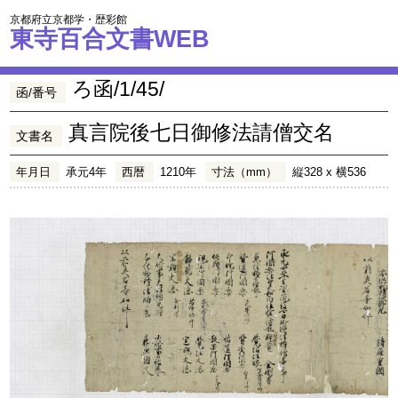
京都府立京都学・歴彩館
東寺百合文書WEB
ろ函/1/45/
函/番号
真言院後七日御修法請僧交名
文書名
年月日
承元4年
西暦
1210年
寸法（mm）
縦328 x 横536