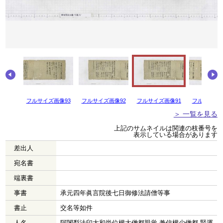
フルサイズ画像93
フルサイズ画像92
フルサイズ画像91
フルサイズ画
＞ 一覧を見る
上記のサムネイルは関連の枝番号を
表示している場合があります
差出人
宛名書
端裏書
事書
承元四年眞言院後七日御修法請僧等事
書止
交名等如件
人名
阿闍梨法印大和尚位權大僧都親覚 兼信權少僧都 賢運