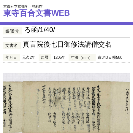
京都府立京都学・歴彩館
東寺百合文書WEB
ろ函/1/40/
函/番号
真言院後七日御修法請僧交名
文書名
年月日
元久2年
西暦
1205年
寸法（mm）
縦343 x 横580