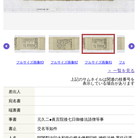
画像84
フルサイズ画像83
フルサイズ画像82
フルサイズ画像81
フルサイズ画
＞ 一覧を見る
上記のサムネイルは関連の枝番号を
表示している場合があります
差出人
宛名書
端裏書
事書
元久二●眞言院後七日御修法請僧等事
書止
交名等如件
人名
阿闍梨法印大和尚位權大僧都印性 練性法橋 寛任已灌