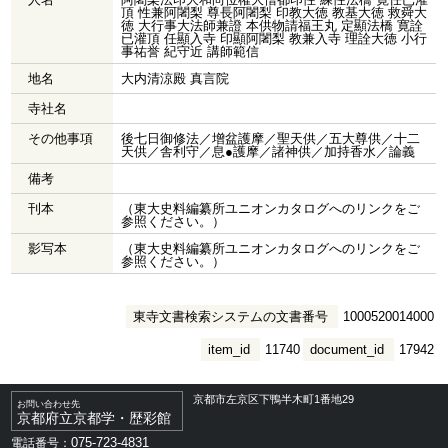
頂 性兼阿闍梨 尊長阿闍梨 印教大徳 教基大徳 救舜大
徳 大行事大法師兼證 本供物請福王丸 定顯法橋 寛詮
已灌頂 任顯入寺 印顯阿闍梨 教兼入寺 理詮大徳 小行
事祐誉 紀守近 講師範信
地名
大内清涼殿 真言院
寺社名
その他事項
後七日御修法／增盆護摩／聖天供／五大尊供／十二
天供／舎利守／息●護摩／諸神供／加持香水／論義
備考
刊本
（東大史料編纂所ユニオンカタログへのリンクをご
参照ください。）
影写本
（東大史料編纂所ユニオンカタログへのリンクをご
参照ください。）
東寺文書検索システムの文書番号
1000520014000
item_id
11740
document_id
17942
京都市左京区下鴨半木町1番地29
お問い合わせ先
京都府立京都学・歴彩館
075-723-4831
電話番号：