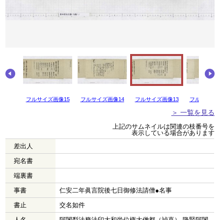
画像16
フルサイズ画像15
フルサイズ画像14
フルサイズ画像13
フルサイズ画
＞ 一覧を見る
上記のサムネイルは関連の枝番号を
表示している場合があります
差出人
宛名書
端裏書
事書
仁安二年眞言院後七日御修法請僧●名事
書止
交名如件
人名
阿闍梨法務法印大和尚位権大僧都（禎喜） 隆賢阿闍