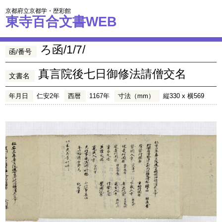
京都府立京都学・歴彩館
東寺百合文書WEB
ろ函/1/7/
函/番号
真言院後七日御修法請僧交名
文書名
年月日
仁安2年
西暦
1167年
寸法（mm）
縦330 x 横569