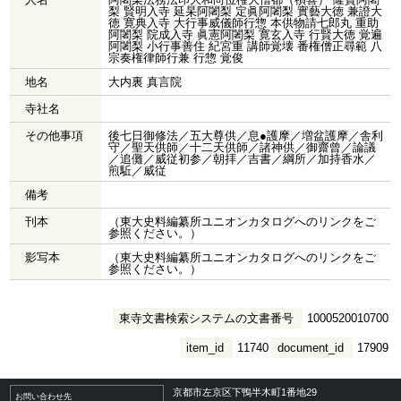
梨 賢明入寺 延杲阿闍梨 定眞阿闍梨 實藝大徳 兼證大
徳 寛典入寺 大行事威儀師行惣 本供物請七郎丸 重助
阿闍梨 院成入寺 眞憲阿闍梨 寛玄入寺 行賢大徳 覚遍
阿闍梨 小行事善住 紀宮重 講師覚壊 番権僧正尋範 八
宗奏権律師行兼 行惣 覚俊
地名
大内裏 真言院
寺社名
その他事項
後七日御修法／五大尊供／息●護摩／増盆護摩／舎利
守／聖天供師／十二天供師／諸神供／御齋曾／論議
／追儺／威従初参／朝拝／吉書／綱所／加持香水／
煎駈／威従
備考
刊本
（東大史料編纂所ユニオンカタログへのリンクをご
参照ください。）
影写本
（東大史料編纂所ユニオンカタログへのリンクをご
参照ください。）
東寺文書検索システムの文書番号
1000520010700
item_id
11740
document_id
17909
京都市左京区下鴨半木町1番地29
お問い合わせ先