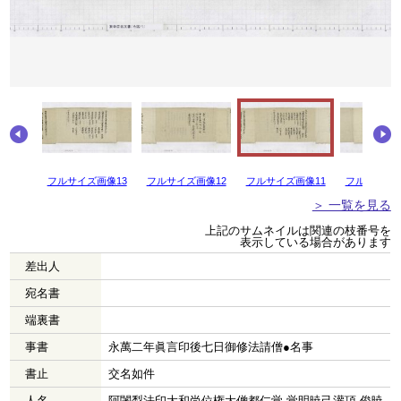
画像14
フルサイズ画像13
フルサイズ画像12
フルサイズ画像11
フルサイズ画
＞ 一覧を見る
上記のサムネイルは関連の枝番号を
表示している場合があります
差出人
宛名書
端裏書
事書
永萬二年眞言印後七日御修法請僧●名事
書止
交名如件
人名
阿闍梨法印大和尚位権大僧都仁覚 覚明暁己灌頂 俊暁