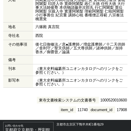
阿闍梨 印證入寺 寛舜阿闍梨 政仁大徳 任性大徳 大行
事大法師俊尊 本供物請藤井次郎丸 行仁阿闍梨 寛位
阿闍梨 宗親入寺 實運阿闍梨 理範阿闍梨 仁暁阿闍梨
小行事善住 紀宮重 講師心暁 番権僧正尋範 八宗奏法
橋憲覚
地名
六篠殿 真言院
寺社名
西院
その他事項
後七日御修法／息●護摩師／増盆護摩師／十二天供師
／舎利守／聖天供師／五大尊供師／諸神供師／加持
香水／御齋曾／論議
備考
刊本
（東大史料編纂所ユニオンカタログへのリンクをご
参照ください。）
影写本
（東大史料編纂所ユニオンカタログへのリンクをご
参照ください。）
東寺文書検索システムの文書番号
1000520010600
item_id
11740
document_id
17908
京都市左京区下鴨半木町1番地29
お問い合わせ先
京都府立京都学・歴彩館