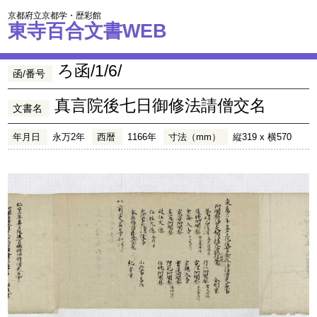
京都府立京都学・歴彩館
東寺百合文書WEB
ろ函/1/6/
函/番号
真言院後七日御修法請僧交名
文書名
年月日
永万2年
西暦
1166年
寸法（mm）
縦319 x 横570