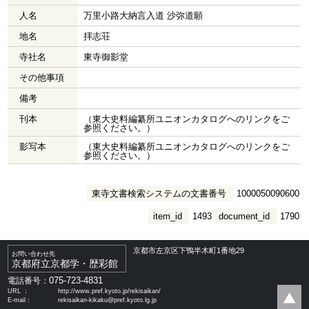
人名
万里小路大納言入道 沙弥道願
地名
拝志荘
寺社名
東寺御影堂
その他事項
備考
刊本
（東大史料編纂所ユニオンカタログへのリンクをご
参照ください。）
影写本
（東大史料編纂所ユニオンカタログへのリンクをご
参照ください。）
東寺文書検索システムの文書番号
1000050090600
item_id
1493
document_id
1790
京都市左京区下鴨半木町1番地29
お問い合わせ先
京都府立京都学・歴彩館
075-723-4831
電話番号：
URL ：
http://www.pref.kyoto.jp/rekisaikan/
E-mail：
rekisaikan-kikaku@pref.kyoto.lg.jp