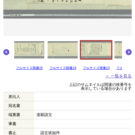
画像16
フルサイズ画像15
フルサイズ画像14
フルサイズ画像13
フルサイズ画
＞ 一覧を見る
上記のサムネイルは関連の枝番号を
表示している場合があります
差出人
宛名書
端裏書
道願請文
事書
書止
請文状如件