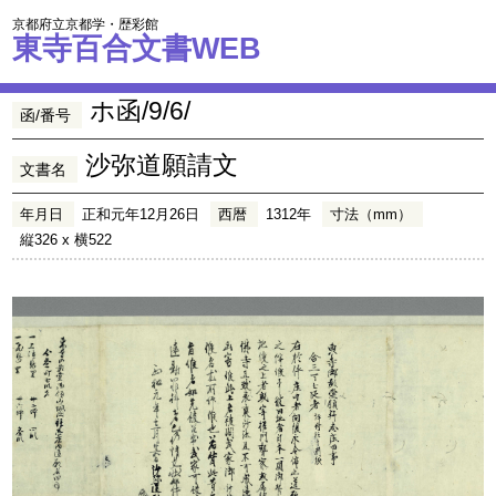
京都府立京都学・歴彩館
東寺百合文書WEB
ホ函/9/6/
函/番号
沙弥道願請文
文書名
年月日
正和元年12月26日
西暦
1312年
寸法（mm）
縦326 x 横522