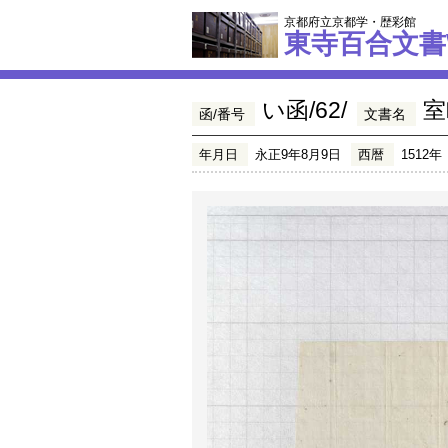
京都府立京都学・歴彩館
東寺百合文書
い函/62/
室
函/番号
文書名
年月日
永正9年8月9日
西暦
1512年