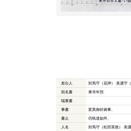
差出人
対馬守（花押） 美濃守
宛名書
東寺年預
端裏書
事書
変異御祈祷事、
書止
仍執達如件、
人名
対馬守（松田英致） 美