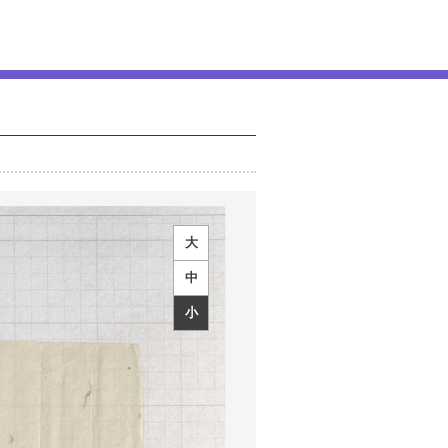
大
中
小