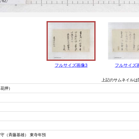
フルサイズ画像3
フルサイズ
上記のサムネイルは
（花押）
濃守（斉藤基雄） 東寺年預