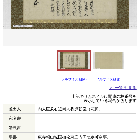
フルサイズ画像2
フルサイズ画像1
＞ 一覧を見る
上記のサムネイルは関連の枝番号を
表示している場合があります
差出人
内大臣兼右近衛大将源朝臣（花押）
宛名書
端裏書
事書
東寺領山城国植松東庄内田地参町余事、