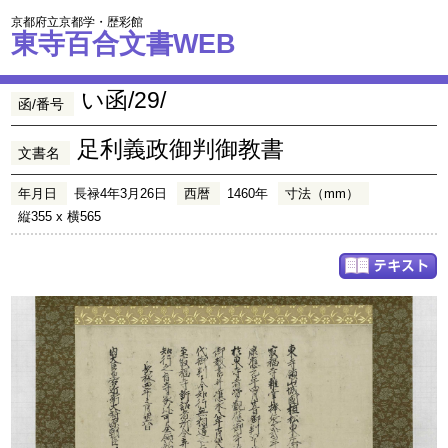
京都府立京都学・歴彩館
東寺百合文書WEB
い函/29/
函/番号
足利義政御判御教書
文書名
年月日
長禄4年3月26日
西暦
1460年
寸法（mm）
縦355 x 横565