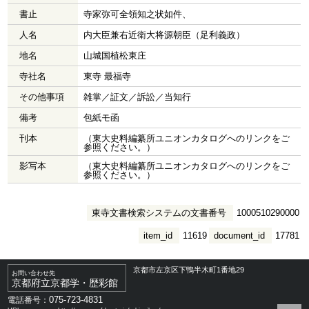
書止
寺家弥可全領知之状如件、
人名
内大臣兼右近衛大将源朝臣（足利義政）
地名
山城国植松東庄
寺社名
東寺 最福寺
その他事項
雑掌／証文／訴訟／当知行
備考
包紙モ函
刊本
（東大史料編纂所ユニオンカタログへのリンクをご
参照ください。）
影写本
（東大史料編纂所ユニオンカタログへのリンクをご
参照ください。）
東寺文書検索システムの文書番号
1000510290000
item_id
11619
document_id
17781
京都市左京区下鴨半木町1番地29
お問い合わせ先
京都府立京都学・歴彩館
075-723-4831
電話番号：