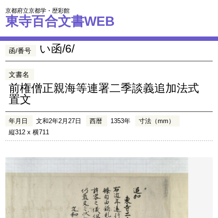
京都府立京都学・歴彩館
東寺百合文書WEB
い函/6/
函/番号
文書名
前権僧正親海等連署二季談義追加法式
置文
年月日
文和2年2月27日
西暦
1353年
寸法（mm）
縦312 x 横711