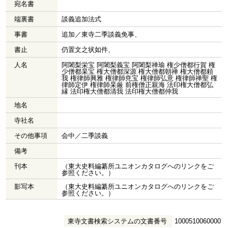
宛名書
端裏書
談義追加法式
事書
追加／東寺二季談義免事、
書止
仍置文之状如件、
人名
阿闍梨栄宝 阿闍梨義宝 阿闍梨禅瑜 権少僧都行賀 権
少僧都杲宝 権大僧都深源 権大僧都朝禅 権大僧都頼
我 権律師興雅 権律師尭宝 権律師弘意 権律師禅聖 権
律師定伊 権律師杲厳 前権僧正親海 法印権大僧都弘
縁 法印権大僧都清我 法印権大僧都仲我
地名
寺社名
その他事項
会中／二季談義
備考
刊本
（東大史料編纂所ユニオンカタログへのリンクをご
参照ください。）
影写本
（東大史料編纂所ユニオンカタログへのリンクをご
参照ください。）
東寺文書検索システムの文書番号
1000510060000