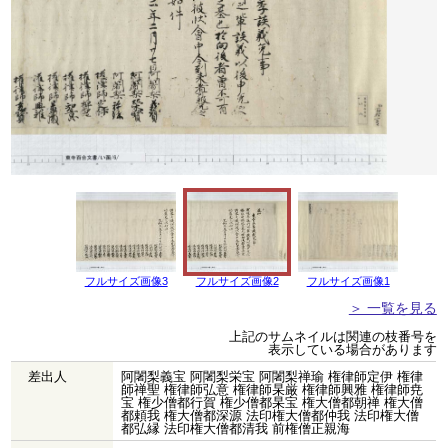
フルサイズ画像3
フルサイズ画像2
フルサイズ画像1
＞ 一覧を見る
上記のサムネイルは関連の枝番号を
表示している場合があります
差出人
阿闍梨義宝 阿闍梨栄宝 阿闍梨禅瑜 権律師定伊 権律
師禅聖 権律師弘意 権律師杲厳 権律師興雅 権律師尭
宝 権少僧都行賀 権少僧都杲宝 権大僧都朝禅 権大僧
都頼我 権大僧都深源 法印権大僧都仲我 法印権大僧
都弘縁 法印権大僧都清我 前権僧正親海