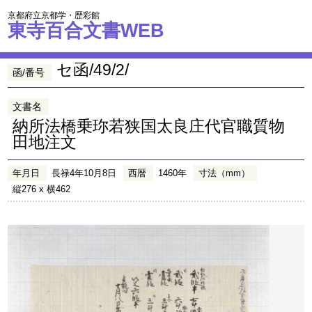
京都府立京都学・歴彩館
東寺百合文書WEB
セ函/49/2/
函/番号
文書名
納所法橋乗珎若狭国太良庄代官職質物
田地注文
年月日
長禄4年10月8日
西暦
1460年
寸法（mm）
縦276 x 横462