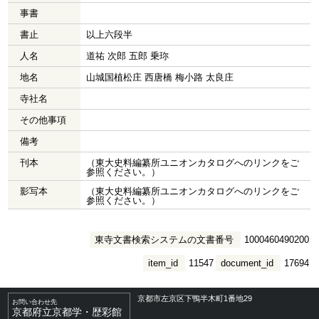
事書
書止
以上六段半
人名
道祐 次郎 五郎 乗珎
地名
山城国植松庄 西唐橋 梅小路 太良庄
寺社名
その他事項
備考
刊本
（東大史料編纂所ユニオンカタログへのリンクをご
参照ください。）
影写本
（東大史料編纂所ユニオンカタログへのリンクをご
参照ください。）
東寺文書検索システムの文書番号
1000460490200
item_id
11547
document_id
17694
京都市左京区下鴨半木町1番地29
お問い合わせ先
京都府立京都学・歴彩館