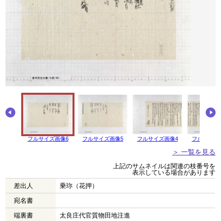
フルサイズ画像6
フルサイズ画像5
フルサイズ画像4
フルサイズ
＞ 一覧を見る
上記のサムネイルは関連の枝番号を
表示している場合があります
差出人
乗珎（花押）
宛名書
端裏書
太良庄代官質物田地注進