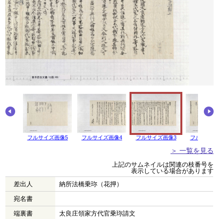
画像6
フルサイズ画像5
フルサイズ画像4
フルサイズ画像3
フルサイズ
＞ 一覧を見る
上記のサムネイルは関連の枝番号を
表示している場合があります
差出人
納所法橋乗珎（花押）
宛名書
端裏書
太良庄領家方代官乗珎請文