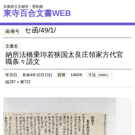
京都府立京都学・歴彩館
東寺百合文書WEB
セ函/49/1/
函/番号
文書名
納所法橋乗珎若狭国太良庄領家方代官
職条々請文
年月日
長禄4年10月13日
西暦
1460年
寸法（mm）
縦287 x 横722