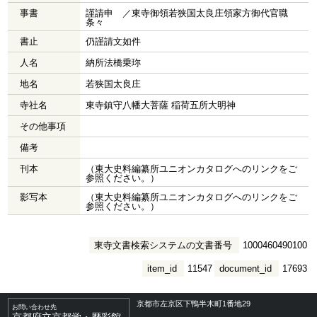
事書
謹請申 ／東寺御領若狭国太良庄領家方御代官職
条々
書止
仍謹請文如件
人名
納所法橋乗珎
地名
若狭国太良庄
寺社名
東寺鎮守八幡大菩薩 稲荷五所大明神
その他事項
備考
刊本
（東大史料編纂所ユニオンカタログへのリンクをご
参照ください。）
影写本
（東大史料編纂所ユニオンカタログへのリンクをご
参照ください。）
東寺文書検索システムの文書番号
1000460490100
item_id
11547
document_id
17693
京都市左京区下鴨半木町1番地29
お問い合わせ先