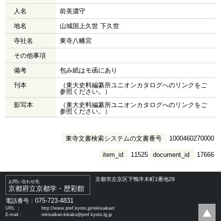
人名
前美濃守
地名
山城国上久世 下久世
寺社名
東寺八幡宮
その他事項
備考
包み紙はモ函にあり
刊本
（東大史料編纂所ユニオンカタログへのリンクをご
参照ください。）
影写本
（東大史料編纂所ユニオンカタログへのリンクをご
参照ください。）
東寺文書検索システムの文書番号
1000460270000
item_id
11525
document_id
17666
京都市左京区下鴨半木町1番地29
お問い合わせ先
京都府立京都学・歴彩館
075-723-4831
電話番号：
URL ：
http://www.pref.kyoto.jp/rekisaikan/
E-mail：
rekisaikan-kikaku@pref.kyoto.lg.jp