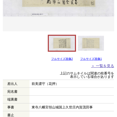
フルサイズ画像2
フルサイズ画像1
＞ 一覧を見る
上記のサムネイルは関連の枝番号を
表示している場合があります
差出人
前美濃守（花押）
宛名書
端裏書
事書
東寺八幡宮領山城国上久世庄内賀茂田事
書止