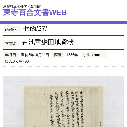
京都府立京都学・歴彩館
東寺百合文書WEB
セ函/27/
函/番号
蓮池重継田地避状
文書名
年月日
至徳3年10月11日
西暦
1386年
寸法（mm）
縦310 x 横490