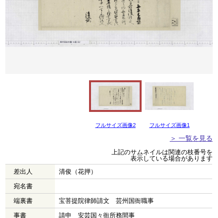
フルサイズ画像2
フルサイズ画像1
＞ 一覧を見る
上記のサムネイルは関連の枝番号を
表示している場合があります
差出人
清俊（花押）
宛名書
端裏書
宝菩提院律師請文 芸州国衙職事
事書
請申 安芸国々衙所務間事