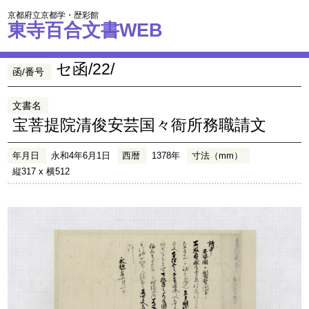
京都府立京都学・歴彩館
東寺百合文書WEB
セ函/22/
函/番号
文書名
宝菩提院清俊安芸国々衙所務職請文
年月日
永和4年6月1日
西暦
1378年
寸法（mm）
縦317 x 横512