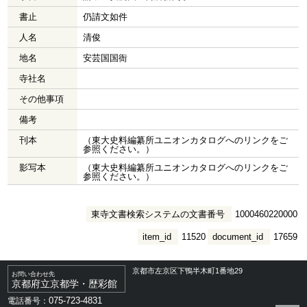
書止
仍請文如件
人名
清俊
地名
安芸国国衙
寺社名
その他事項
備考
刊本
（東大史料編纂所ユニオンカタログへのリンクをご
参照ください。）
影写本
（東大史料編纂所ユニオンカタログへのリンクをご
参照ください。）
東寺文書検索システムの文書番号
1000460220000
item_id
11520
document_id
17659
京都市左京区下鴨半木町1番地29
お問い合わせ先
京都府立京都学・歴彩館
075-723-4831
電話番号：