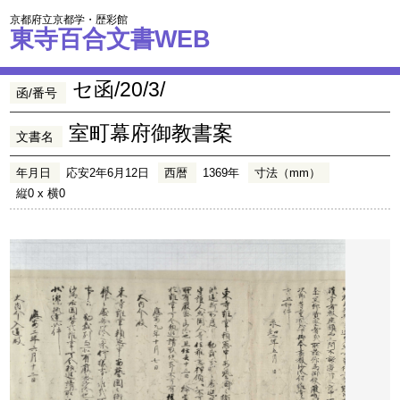
京都府立京都学・歴彩館
東寺百合文書WEB
セ函/20/3/
函/番号
室町幕府御教書案
文書名
年月日
応安2年6月12日
西暦
1369年
寸法（mm）
縦0 x 横0