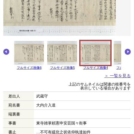
フルサイズ画像6
フルサイズ画像5
フルサイズ画像4
フルサイズ
＞ 一覧を見る
上記のサムネイルは関連の枝番号を
表示している場合があります
差出人
武蔵守
宛名書
大内介入道
端裏書
事書
東寺雑掌頼憲申安芸国々衙事
書止
…不可有緩怠之状依仰執達如件