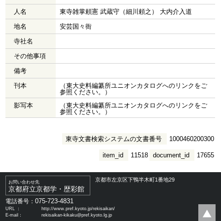
人名
東寺雑掌頼憲 武蔵守（細川頼之） 大内介入道
地名
安芸国々衙
寺社名
その他事項
備考
刊本
（東大史料編纂所ユニオンカタログへのリンクをご
参照ください。）
影写本
（東大史料編纂所ユニオンカタログへのリンクをご
参照ください。）
東寺文書検索システムの文書番号
1000460200300
item_id
11518
document_id
17655
京都市左京区下鴨半木町1番地29
お問い合わせ先
京都府立京都学・歴彩館
075-723-4831
電話番号：
URL ：
http://www.pref.kyoto.jp/rekisaikan/
E-mail：
rekisaikan-kikaku@pref.kyoto.lg.jp