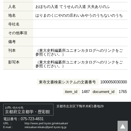
人名
おほちの入道 てうせんの入道 大夫ありのふ
地名
はりまのくにやのの庄れいみやうのうちないのうち
寺社名
その他事項
備考
刊本
（東大史料編纂所ユニオンカタログへのリンクをご
参照ください。）
影写本
（東大史料編纂所ユニオンカタログへのリンクをご
参照ください。）
東寺文書検索システムの文書番号
1000050030300
item_id
1487
document_id
1765
京都市左京区下鴨半木町1番地29
お問い合わせ先
京都府立京都学・歴彩館
075-723-4831
電話番号：
URL ：
http://www.pref.kyoto.jp/rekisaikan/
E-mail：
rekisaikan-kikaku@pref.kyoto.lg.jp