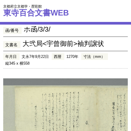
京都府立京都学・歴彩館
東寺百合文書WEB
ホ函/3/3/
函/番号
大弐局<宇曾御前>袖判譲状
文書名
年月日
文永7年9月22日
西暦
1270年
寸法（mm）
縦345 x 横558