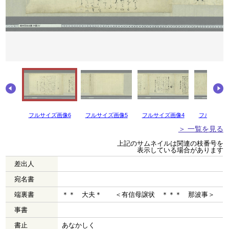
フルサイズ画像6
フルサイズ画像5
フルサイズ画像4
フルサイズ
＞ 一覧を見る
上記のサムネイルは関連の枝番号を
表示している場合があります
差出人
宛名書
端裏書
＊＊ 大夫＊ ＜有信母譲状 ＊＊＊ 那波事＞
事書
書止
あなかしく