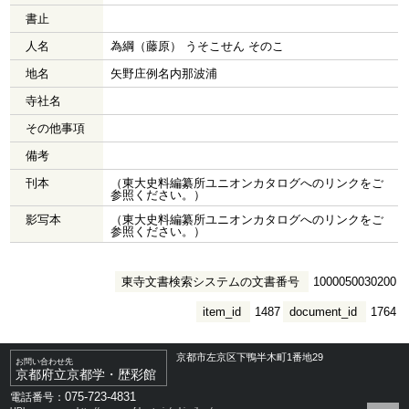
書止
人名
為綱（藤原） うそこせん そのこ
地名
矢野庄例名内那波浦
寺社名
その他事項
備考
刊本
（東大史料編纂所ユニオンカタログへのリンクをご
参照ください。）
影写本
（東大史料編纂所ユニオンカタログへのリンクをご
参照ください。）
東寺文書検索システムの文書番号
1000050030200
item_id
1487
document_id
1764
京都市左京区下鴨半木町1番地29
お問い合わせ先
京都府立京都学・歴彩館
075-723-4831
電話番号：