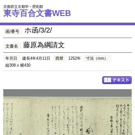
京都府立京都学・歴彩館
東寺百合文書WEB
ホ函/3/2/
函/番号
藤原為綱請文
文書名
年月日
建長4年4月11日
西暦
1252年
寸法（mm）
縦308 x 横430