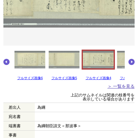
フルサイズ画像6
フルサイズ画像5
フルサイズ画像4
フルサイズ
＞ 一覧を見る
上記のサムネイルは関連の枝番号を
表示している場合があります
差出人
為綱
宛名書
端裏書
為綱朝臣請文＜那波事＞
事書