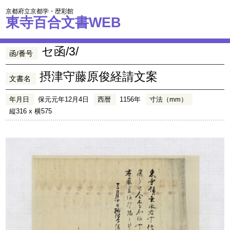
京都府立京都学・歴彩館
東寺百合文書WEB
セ函/3/
函/番号
摂津守藤原俊経請文案
文書名
年月日
保元元年12月4日
西暦
1156年
寸法（mm）
縦316 x 横575