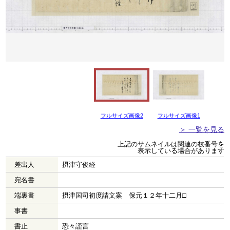
フルサイズ画像2
フルサイズ画像1
＞ 一覧を見る
上記のサムネイルは関連の枝番号を
表示している場合があります
差出人
摂津守俊経
宛名書
端裏書
摂津国司初度請文案 保元１２年十二月□
事書
書止
恐々謹言