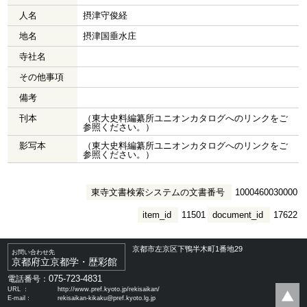
人名
摂津守俊経
地名
摂津国垂水庄
寺社名
その他事項
備考
刊本
（東大史料編纂所ユニオンカタログへのリンクをご
参照ください。）
影写本
（東大史料編纂所ユニオンカタログへのリンクをご
参照ください。）
東寺文書検索システムの文書番号
1000460030000
item_id
11501
document_id
17622
京都市左京区下鴨半木町1番地29
お問い合わせ先
京都府立京都学・歴彩館
075-723-4831
電話番号：
URL ：
http://www.pref.kyoto.jp/rekisaikan/
E-mail：
rekisaikan-kikaku@pref.kyoto.lg.jp