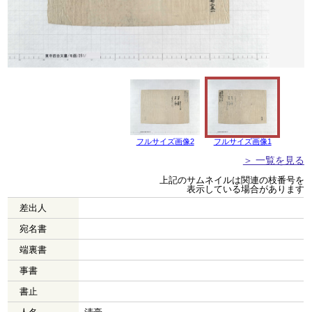
フルサイズ画像2
フルサイズ画像1
＞ 一覧を見る
上記のサムネイルは関連の枝番号を
表示している場合があります
差出人
宛名書
端裏書
事書
書止