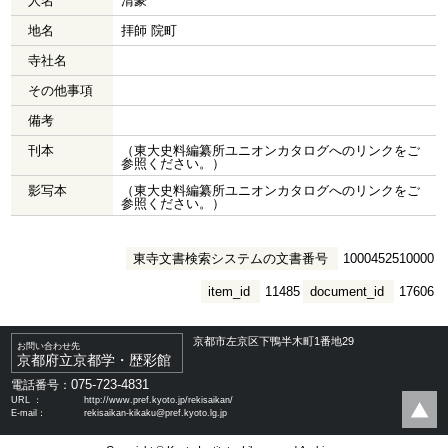
人名
清豪
地名
拝師 院町
寺社名
その他事項
備考
刊本
（東大史料編纂所ユニオンカタログへのリンクをご
参照ください。）
影写本
（東大史料編纂所ユニオンカタログへのリンクをご
参照ください。）
東寺文書検索システムの文書番号
1000452510000
item_id
11485
document_id
17606
京都市左京区下鴨半木町1番地29
お問い合わせ先
京都府立京都学・歴彩館
075-723-4831
電話番号：
URL ：
http://www.pref.kyoto.jp/rekisaikan/
E-mail：
rekisaikan-kikaku@pref.kyoto.lg.jp