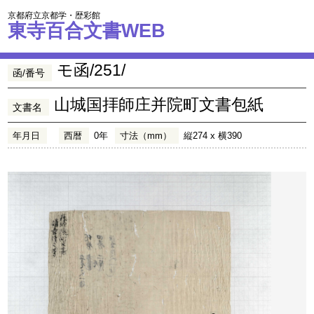
京都府立京都学・歴彩館
東寺百合文書WEB
モ函/251/
函/番号
山城国拝師庄并院町文書包紙
文書名
年月日
西暦
0年
寸法（mm）
縦274 x 横390