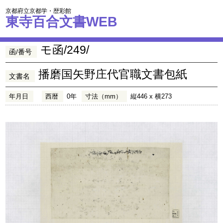
京都府立京都学・歴彩館
東寺百合文書WEB
モ函/249/
函/番号
播磨国矢野庄代官職文書包紙
文書名
年月日
西暦
0年
寸法（mm）
縦446 x 横273