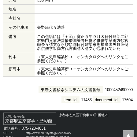
地名
寺社名
その他事項
矢野庄代々法善
備考
この包紙には「ヤ函」寛正５年９月８日付刑部二郎
右衛門入道法善播磨国矢野庄例名供僧学衆両方代官
職条々請文ならびに同日付雄栗家忠播磨国矢野庄例
名供僧学衆両方代官職請人請文が包まれていた
刊本
（東大史料編纂所ユニオンカタログへのリンクをご
参照ください。）
影写本
（東大史料編纂所ユニオンカタログへのリンクをご
参照ください。）
東寺文書検索システムの文書番号
1000452490000
item_id
11483
document_id
17604
京都市左京区下鴨半木町1番地29
お問い合わせ先
京都府立京都学・歴彩館
075-723-4831
電話番号：
URL ：
http://www.pref.kyoto.jp/rekisaikan/