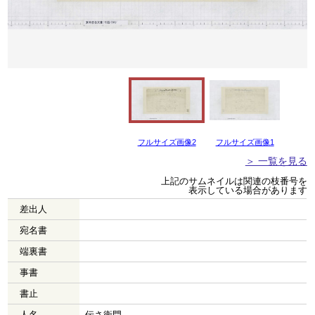
フルサイズ画像2
フルサイズ画像1
＞ 一覧を見る
上記のサムネイルは関連の枝番号を
表示している場合があります
差出人
宛名書
端裏書
事書
書止
人名
伝さ衛門