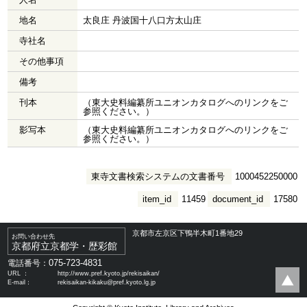
地名
太良庄 丹波国十八口方太山庄
寺社名
その他事項
備考
刊本
（東大史料編纂所ユニオンカタログへのリンクをご
参照ください。）
影写本
（東大史料編纂所ユニオンカタログへのリンクをご
参照ください。）
東寺文書検索システムの文書番号
1000452250000
item_id
11459
document_id
17580
京都市左京区下鴨半木町1番地29
お問い合わせ先
京都府立京都学・歴彩館
075-723-4831
電話番号：
URL ：
http://www.pref.kyoto.jp/rekisaikan/
E-mail：
rekisaikan-kikaku@pref.kyoto.lg.jp