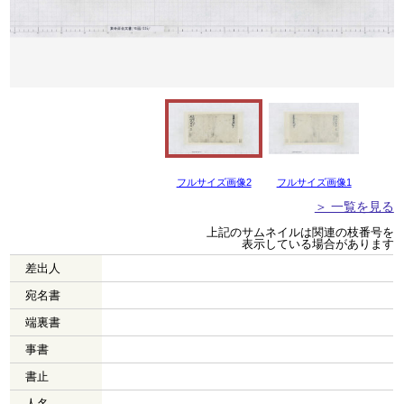
フルサイズ画像2
フルサイズ画像1
＞ 一覧を見る
上記のサムネイルは関連の枝番号を
表示している場合があります
差出人
宛名書
端裏書
事書
書止
人名