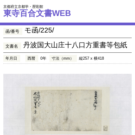
京都府立京都学・歴彩館
東寺百合文書WEB
モ函/225/
函/番号
丹波国大山庄十八口方重書等包紙
文書名
年月日
西暦
0年
寸法（mm）
縦257 x 横418