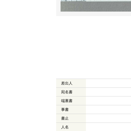
差出人
宛名書
端裏書
事書
書止
人名