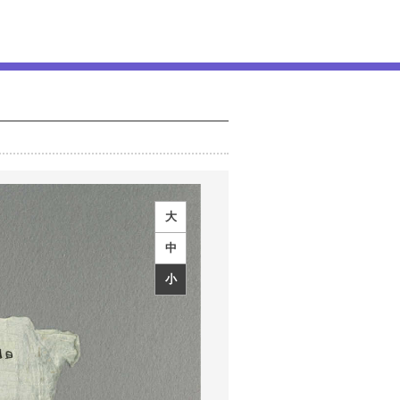
大
中
小