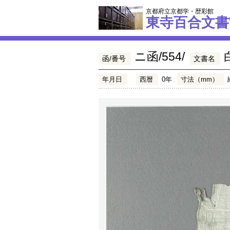
京都府立京都学・歴彩館
東寺百合文書
ニ函/554/
函/番号
文書名
年月日
西暦
0年
寸法（mm）