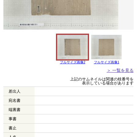
フルサイズ画像2
フルサイズ画像1
＞ 一覧を見る
上記のサムネイルは関連の枝番号を
表示している場合があります
差出人
宛名書
端裏書
事書
書止