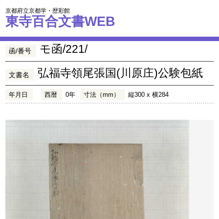
京都府立京都学・歴彩館
東寺百合文書WEB
モ函/221/
函/番号
弘福寺領尾張国(川原庄)公験包紙
文書名
年月日
西暦
0年
寸法（mm）
縦300 x 横284