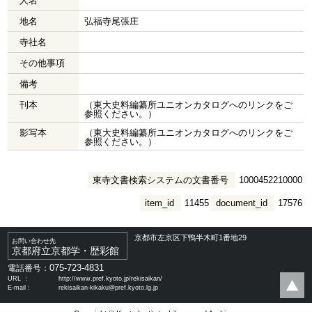
人名
地名
弘福寺尾張庄
寺社名
その他事項
備考
刊本
（東大史料編纂所ユニオンカタログへのリンクをご
参照ください。）
影写本
（東大史料編纂所ユニオンカタログへのリンクをご
参照ください。）
東寺文書検索システムの文書番号
1000452210000
item_id
11455
document_id
17576
京都市左京区下鴨半木町1番地29
お問い合わせ先
京都府立京都学・歴彩館
075-723-4831
電話番号：
URL ：
http://www.pref.kyoto.jp/rekisaikan/
E-mail：
rekisaikan-kikaku@pref.kyoto.lg.jp