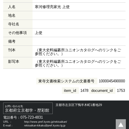
人名
寒河修理亮家光 上使
地名
寺社名
その他事項
上使
備考
刊本
（東大史料編纂所ユニオンカタログへのリンクをご
参照ください。）
影写本
（東大史料編纂所ユニオンカタログへのリンクをご
参照ください。）
東寺文書検索システムの文書番号
1000045490000
item_id
1478
document_id
1753
京都市左京区下鴨半木町1番地29
お問い合わせ先
京都府立京都学・歴彩館
075-723-4831
電話番号：
URL ：
http://www.pref.kyoto.jp/rekisaikan/
E-mail：
rekisaikan-kikaku@pref.kyoto.lg.jp