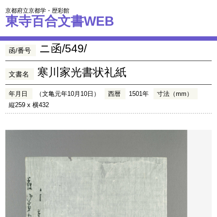
京都府立京都学・歴彩館
東寺百合文書WEB
ニ函/549/
函/番号
寒川家光書状礼紙
文書名
年月日
（文亀元年10月10日）
西暦
1501年
寸法（mm）
縦259 x 横432