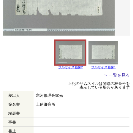
フルサイズ画像2
フルサイズ画像1
＞ 一覧を見る
上記のサムネイルは関連の枝番号を
表示している場合があります
差出人
寒河修理亮家光
宛名書
上使御宿所
端裏書
事書
書止