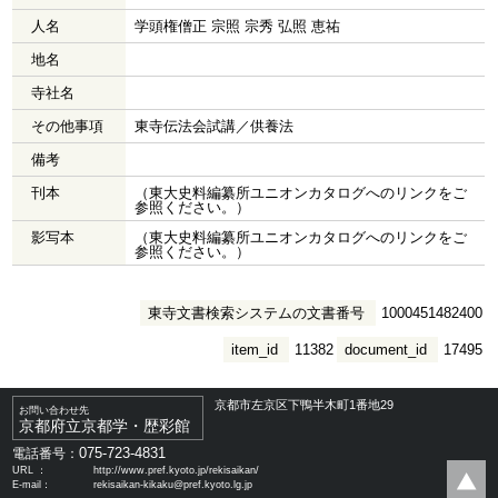
人名
学頭権僧正 宗照 宗秀 弘照 恵祐
地名
寺社名
その他事項
東寺伝法会試講／供養法
備考
刊本
（東大史料編纂所ユニオンカタログへのリンクをご
参照ください。）
影写本
（東大史料編纂所ユニオンカタログへのリンクをご
参照ください。）
東寺文書検索システムの文書番号
1000451482400
item_id
11382
document_id
17495
京都市左京区下鴨半木町1番地29
お問い合わせ先
京都府立京都学・歴彩館
075-723-4831
電話番号：
URL ：
http://www.pref.kyoto.jp/rekisaikan/
E-mail：
rekisaikan-kikaku@pref.kyoto.lg.jp