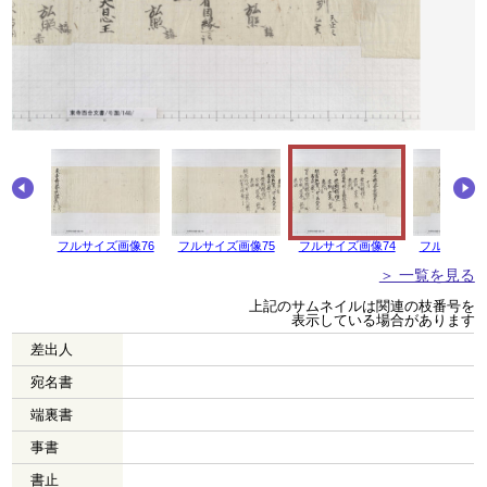
画像77
フルサイズ画像76
フルサイズ画像75
フルサイズ画像74
フルサイズ画
＞ 一覧を見る
上記のサムネイルは関連の枝番号を
表示している場合があります
差出人
宛名書
端裏書
事書
書止