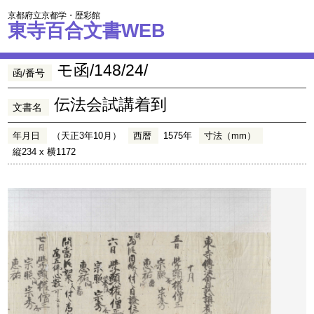
京都府立京都学・歴彩館
東寺百合文書WEB
モ函/148/24/
函/番号
伝法会試講着到
文書名
年月日
（天正3年10月）
西暦
1575年
寸法（mm）
縦234 x 横1172