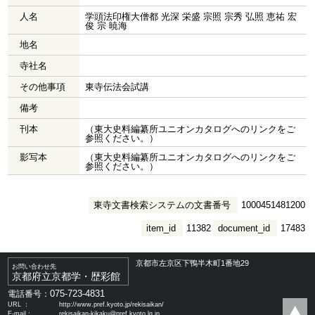
人名
学頭法印権大僧都 光深 栄盛 宗照 宗秀 弘照 恵祐 宏
俊 宗 暁海
地名
寺社名
その他事項
東寺伝法会試講
備考
刊本
（東大史料編纂所ユニオンカタログへのリンクをご
参照ください。）
影写本
（東大史料編纂所ユニオンカタログへのリンクをご
参照ください。）
東寺文書検索システムの文書番号
1000451481200
item_id
11382
document_id
17483
京都市左京区下鴨半木町1番地29
お問い合わせ先
京都府立京都学・歴彩館
075-723-4831
電話番号：
URL ：
http://www.pref.kyoto.jp/rekisaikan/
E-mail：
rekisaikan-kikaku@pref.kyoto.lg.jp