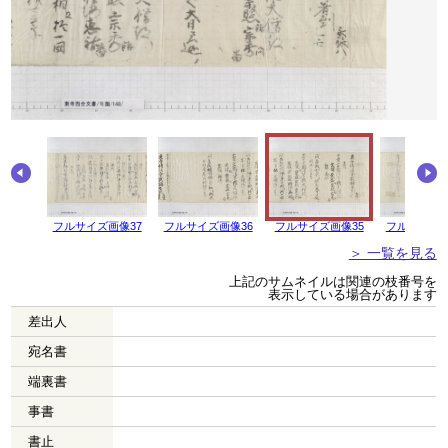
画像38
フルサイズ画像37
フルサイズ画像36
フルサイズ画像35
フルサイズ画
＞ 一覧を見る
上記のサムネイルは関連の枝番号を
表示している場合があります
差出人
宛名書
端裏書
事書
書止