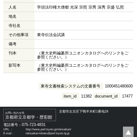
人名
学頭法印権大僧都 光深 宗照 宗秀 深秀 宗盛 弘照
地名
寺社名
その他事項
東寺伝法会試講
備考
刊本
（東大史料編纂所ユニオンカタログへのリンクをご
参照ください。）
影写本
（東大史料編纂所ユニオンカタログへのリンクをご
参照ください。）
東寺文書検索システムの文書番号
1000451480600
item_id
11382
document_id
17477
京都市左京区下鴨半木町1番地29
お問い合わせ先
京都府立京都学・歴彩館
075-723-4831
電話番号：
URL ：
http://www.pref.kyoto.jp/rekisaikan/
E-mail：
rekisaikan-kikaku@pref.kyoto.lg.jp