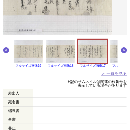
画像20
フルサイズ画像19
フルサイズ画像18
フルサイズ画像17
フルサイズ画
＞ 一覧を見る
上記のサムネイルは関連の枝番号を
表示している場合があります
差出人
宛名書
端裏書
事書
書止