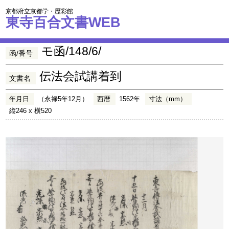
京都府立京都学・歴彩館
東寺百合文書WEB
モ函/148/6/
函/番号
伝法会試講着到
文書名
年月日
（永禄5年12月）
西暦
1562年
寸法（mm）
縦246 x 横520