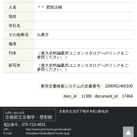
人名
＊＊ 肥前法橋
地名
寺社名
その他事項
仏事方
備考
刊本
（東大史料編纂所ユニオンカタログへのリンクをご
参照ください。）
影写本
（東大史料編纂所ユニオンカタログへのリンクをご
参照ください。）
東寺文書検索システムの文書番号
1000451460100
item_id
11380
document_id
17464
京都市左京区下鴨半木町1番地29
お問い合わせ先
京都府立京都学・歴彩館
075-723-4831
電話番号：
URL ：
http://www.pref.kyoto.jp/rekisaikan/
E-mail：
rekisaikan-kikaku@pref.kyoto.lg.jp