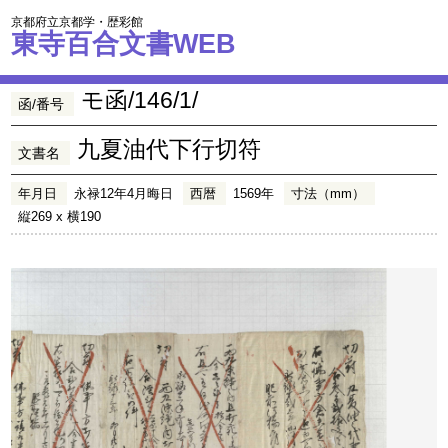
京都府立京都学・歴彩館
東寺百合文書WEB
モ函/146/1/
函/番号
九夏油代下行切符
文書名
年月日
永禄12年4月晦日
西暦
1569年
寸法（mm）
縦269 x 横190