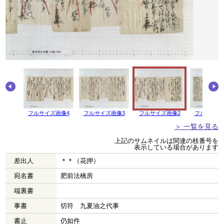
フルサイズ画像4
フルサイズ画像3
フルサイズ画像2
フルサイズ
＞ 一覧を見る
上記のサムネイルは関連の枝番号を
表示している場合があります
差出人
＊＊（花押）
宛名書
肥前法橋房
端裏書
事書
切符 九夏油之代事
書止
仍如件