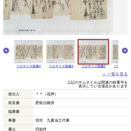
フルサイズ画像4
フルサイズ画像3
フルサイズ画像2
フルサイズ
＞ 一覧を見る
上記のサムネイルは関連の枝番号を
表示している場合があります
差出人
＊＊（花押）
宛名書
肥前法橋房
端裏書
事書
切符 九夏油之代事
書止
仍如件