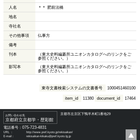
人名
＊＊ 肥前法橋
地名
寺社名
その他事項
仏事方
備考
刊本
（東大史料編纂所ユニオンカタログへのリンクをご
参照ください。）
影写本
（東大史料編纂所ユニオンカタログへのリンクをご
参照ください。）
東寺文書検索システムの文書番号
1000451460100
item_id
11380
document_id
17464
京都市左京区下鴨半木町1番地29
お問い合わせ先
京都府立京都学・歴彩館
075-723-4831
電話番号：
URL ：
http://www.pref.kyoto.jp/rekisaikan/
E-mail：
rekisaikan-kikaku@pref.kyoto.lg.jp