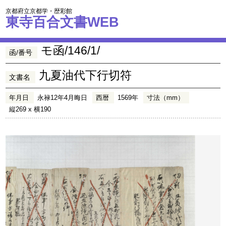
京都府立京都学・歴彩館
東寺百合文書WEB
モ函/146/1/
函/番号
九夏油代下行切符
文書名
年月日
永禄12年4月晦日
西暦
1569年
寸法（mm）
縦269 x 横190