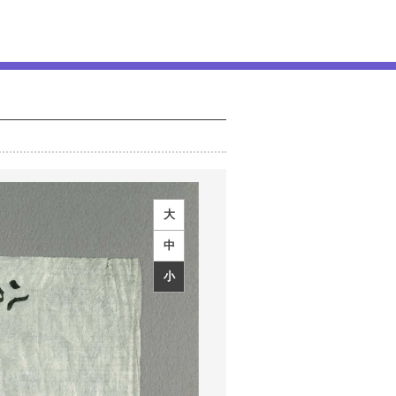
大
中
小