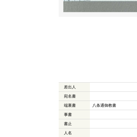
差出人
宛名書
端裏書
八条通御教書
事書
書止
人名