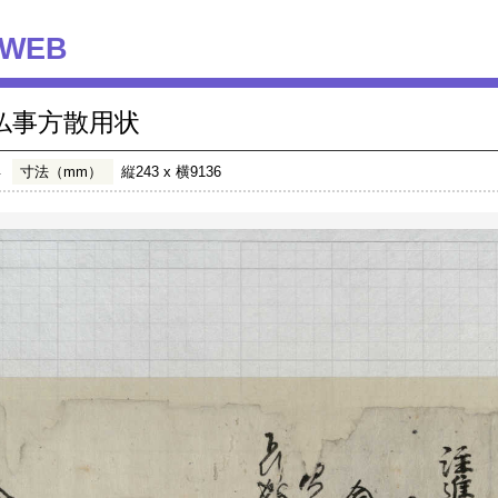
WEB
仏事方散用状
年
寸法（mm）
縦243 x 横9136