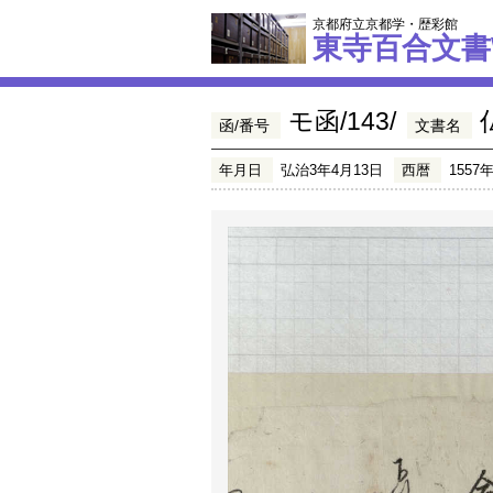
京都府立京都学・歴彩館
東寺百合文書
モ函/143/
函/番号
文書名
年月日
弘治3年4月13日
西暦
1557