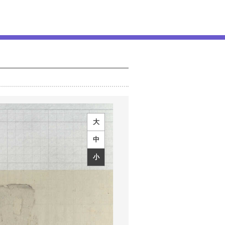
大
中
小