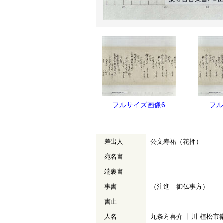
フルサイズ画像7
フルサイズ画像6
フル
差出人
公文寿祐（花押）
宛名書
端裏書
事書
（注進 御仏事方）
書止
人名
九条方喜介 十川 植松市