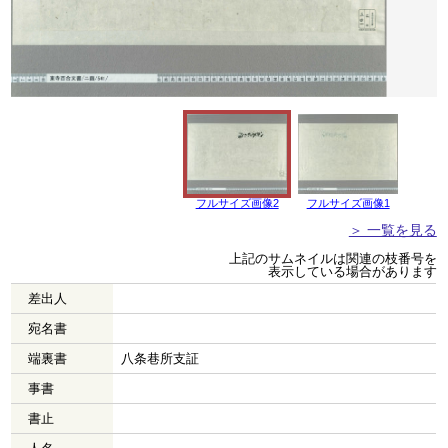
フルサイズ画像2
フルサイズ画像1
＞ 一覧を見る
上記のサムネイルは関連の枝番号を
表示している場合があります
差出人
宛名書
端裏書
八条巷所支証
事書
書止