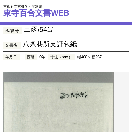
京都府立京都学・歴彩館
東寺百合文書WEB
ニ函/541/
函/番号
八条巷所支証包紙
文書名
年月日
西暦
0年
寸法（mm）
縦460 x 横267