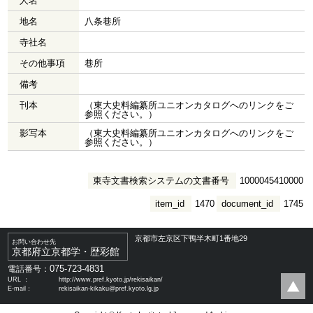
人名
地名
八条巷所
寺社名
その他事項
巷所
備考
刊本
（東大史料編纂所ユニオンカタログへのリンクをご
参照ください。）
影写本
（東大史料編纂所ユニオンカタログへのリンクをご
参照ください。）
東寺文書検索システムの文書番号
1000045410000
item_id
1470
document_id
1745
京都市左京区下鴨半木町1番地29
お問い合わせ先
京都府立京都学・歴彩館
075-723-4831
電話番号：
URL ：
http://www.pref.kyoto.jp/rekisaikan/
E-mail：
rekisaikan-kikaku@pref.kyoto.lg.jp