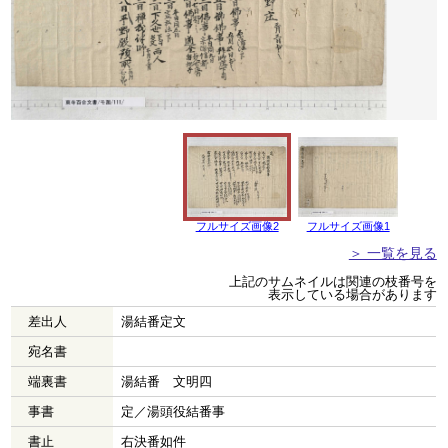
フルサイズ画像2
フルサイズ画像1
＞ 一覧を見る
上記のサムネイルは関連の枝番号を
表示している場合があります
差出人
湯結番定文
宛名書
端裏書
湯結番 文明四
事書
定／湯頭役結番事
書止
右決番如件