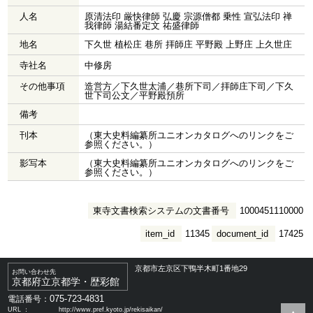
人名
原清法印 厳快律師 弘慶 宗源僧都 乗性 宣弘法印 禅
我律師 湯結番定文 祐盛律師
地名
下久世 植松庄 巷所 拝師庄 平野殿 上野庄 上久世庄
寺社名
中修房
その他事項
造営方／下久世太浦／巷所下司／拝師庄下司／下久
世下司公文／平野殿預所
備考
刊本
（東大史料編纂所ユニオンカタログへのリンクをご
参照ください。）
影写本
（東大史料編纂所ユニオンカタログへのリンクをご
参照ください。）
東寺文書検索システムの文書番号
1000451110000
item_id
11345
document_id
17425
京都市左京区下鴨半木町1番地29
お問い合わせ先
京都府立京都学・歴彩館
075-723-4831
電話番号：
URL ：
http://www.pref.kyoto.jp/rekisaikan/