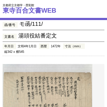
京都府立京都学・歴彩館
東寺百合文書WEB
モ函/111/
函/番号
湯頭役結番定文
文書名
年月日
文明4年1月日
西暦
1472年
寸法（mm）
縦342 x 横545