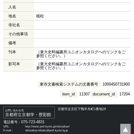
人名
地名
植松
寺社名
その他事項
備考
刊本
（東大史料編纂所ユニオンカタログへのリンクをご
参照ください。）
影写本
（東大史料編纂所ユニオンカタログへのリンクをご
参照ください。）
東寺文書検索システムの文書番号
1000450731900
item_id
11307
document_id
17204
京都市左京区下鴨半木町1番地29
お問い合わせ先
京都府立京都学・歴彩館
075-723-4831
電話番号：
URL ：
http://www.pref.kyoto.jp/rekisaikan/
E-mail：
rekisaikan-kikaku@pref.kyoto.lg.jp