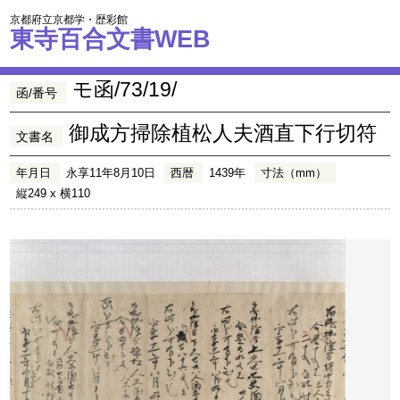
京都府立京都学・歴彩館
東寺百合文書WEB
モ函/73/19/
函/番号
御成方掃除植松人夫酒直下行切符
文書名
年月日
永享11年8月10日
西暦
1439年
寸法（mm）
縦249 x 横110