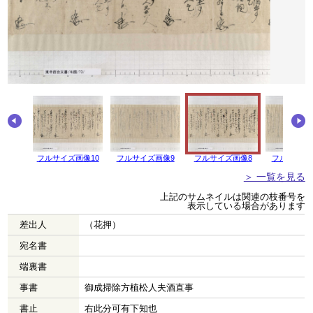
画像11
フルサイズ画像10
フルサイズ画像9
フルサイズ画像8
フルサイズ
＞ 一覧を見る
上記のサムネイルは関連の枝番号を
表示している場合があります
差出人
（花押）
宛名書
端裏書
事書
御成掃除方植松人夫酒直事
書止
右此分可有下知也