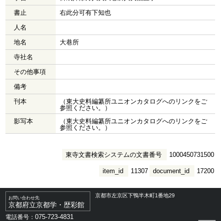
書止
右此分可有下知也
人名
地名
大巷所
寺社名
その他事項
備考
刊本
（東大史料編纂所ユニオンカタログへのリンクをご
参照ください。）
影写本
（東大史料編纂所ユニオンカタログへのリンクをご
参照ください。）
東寺文書検索システムの文書番号
1000450731500
item_id
11307
document_id
17200
京都市左京区下鴨半木町1番地29
お問い合わせ先
京都府立京都学・歴彩館
075-723-4831
電話番号：