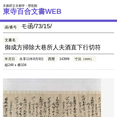
京都府立京都学・歴彩館
東寺百合文書WEB
モ函/73/15/
函/番号
文書名
御成方掃除大巷所人夫酒直下行切符
年月日
永享11年8月9日
西暦
1439年
寸法（mm）
縦248 x 横104