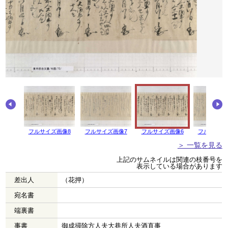
画像9
フルサイズ画像8
フルサイズ画像7
フルサイズ画像6
フルサイズ
＞ 一覧を見る
上記のサムネイルは関連の枝番号を
表示している場合があります
差出人
（花押）
宛名書
端裏書
事書
御成掃除方人夫大巷所人夫酒直事